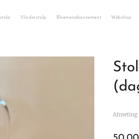
stolp
Vlinderstolp
Bloemenabonnement
Webshop
Sto
(da
Afmeting 
50,00