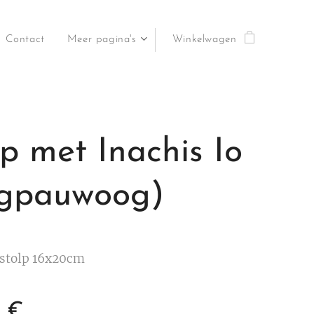
Contact
Meer pagina's
Winkelwagen
lp met Inachis Io
gpauwoog)
stolp 16x20cm
€